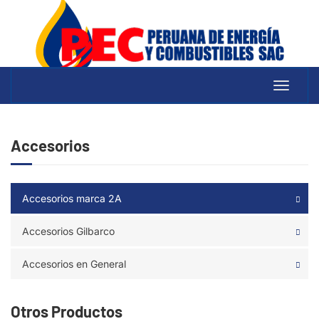
Toggle
navigati
Accesorios
Accesorios marca 2A
Accesorios Gilbarco
Accesorios en General
Otros Productos